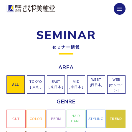
SEMINAR
セミナー情報
AREA
WEST
WEB
TOKYO
EAST
MID
ALL
[西日本]
[オンライ
[ 東京 ]
[ 東日本 ]
[ 中日本 ]
ン]
GENRE
HAIR
CUT
COLOR
PERM
STYLING
TREND
CARE