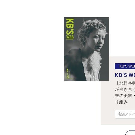
KB’S WE
KB’S WE
【北日本
が向き合
来の美容
り組み
店舗アド