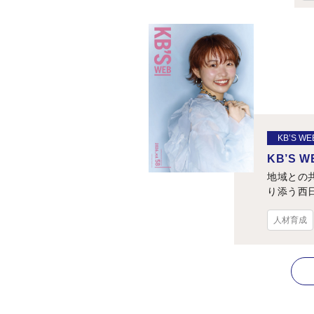
KB’S WE
KB’S WE
地域との
り添う西
人材育成