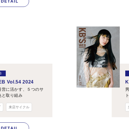
DETAIL
B
B Vol.54 2024
K
経営に活かす、５つのサ
色と取り組み
プ
来店サイクル
DETAIL