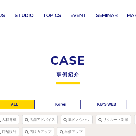
US
STUDIO
TOPICS
EVENT
SEMINAR
MA
CASE
事例紹介
ALL
Koreii
KB'S WEB
人材育成
店舗アドバイス
集客ノウハウ
リクルート対策
店舗設計
店販力アップ
単価アップ