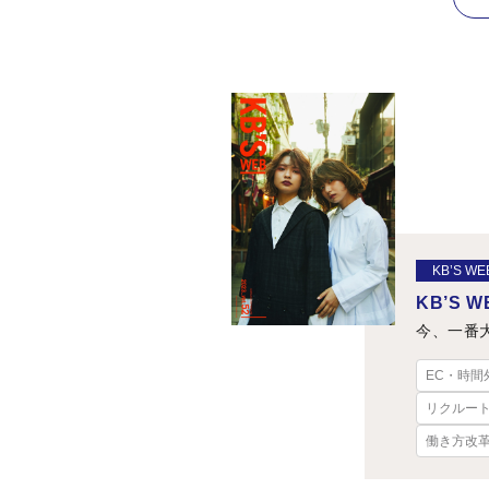
KB’S WE
KB’S WE
今、一番
EC・時間
リクルー
働き方改