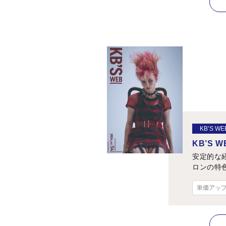
KB’S WE
KB’S WE
安定的な
ロンの特
単価アッ