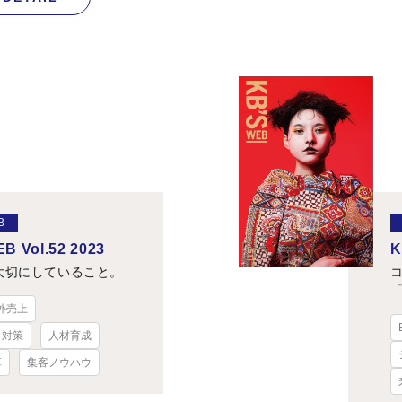
B
B Vol.52 2023
K
大切にしていること。
外売上
ト対策
人材育成
革
集客ノウハウ