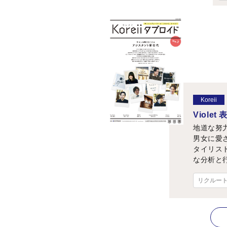
Koreii
Viole
地道な努
男女に愛
タイリス
な分析と
リクルー