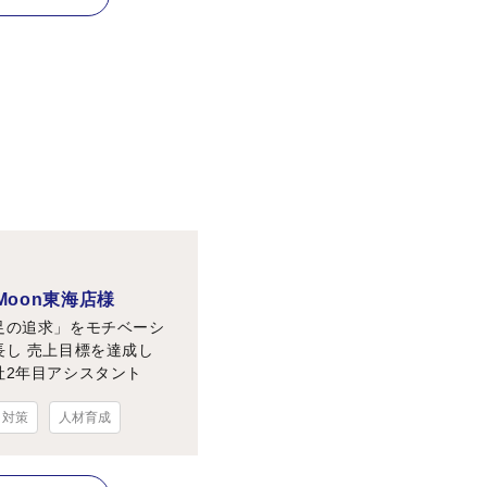
sMoon東海店様
足の追求」をモチベーシ
長し 売上目標を達成し
社2年目アシスタント
ト対策
人材育成