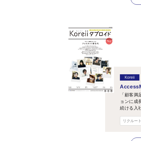
Koreii
Acces
「顧客満
ョンに成
続ける入
リクルー