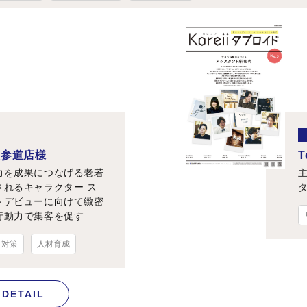
t 表参道店様
T
力を成果につなげる老若
されるキャラクター ス
トデビューに向けて緻密
行動力で集客を促す
ト対策
人材育成
DETAIL