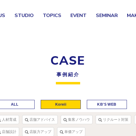
US
STUDIO
TOPICS
EVENT
SEMINAR
MA
CASE
事例紹介
ALL
Koreii
KB'S WEB
人材育成
店舗アドバイス
集客ノウハウ
リクルート対策
店舗設計
店販力アップ
単価アップ