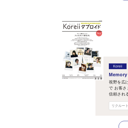
Koreii
Memory 
視野を広
で お客
信頼され
リクルー